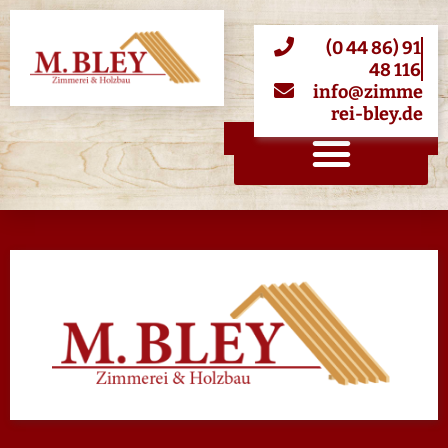
Inhalt
springen
(0 44 86) 91
48 116
info@zimme
rei-bley.de