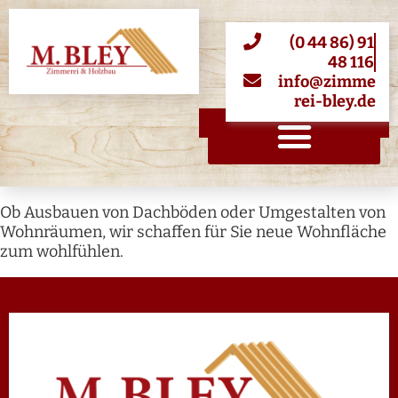
Inhalt
springen
(0 44 86) 91
48 116
info@zimme
rei-bley.de
Ob Ausbauen von Dachböden oder Umgestalten von
Wohnräumen, wir schaffen für Sie neue Wohnfläche
zum wohlfühlen.